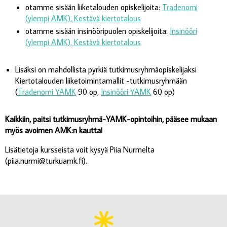
otamme sisään liiketalouden opiskelijoita:
Tradenomi
(ylempi AMK), Kestävä kiertotalous
otamme sisään insinööripuolen opiskelijoita:
Insinööri
(ylempi AMK), Kestävä kiertotalous
Lisäksi on mahdollista pyrkiä tutkimusryhmäopiskelijaksi
Kiertotalouden liiketoimintamallit -tutkimusryhmään
(
Tradenomi YAMK
90 op,
Insinööri YAMK
60 op)
Kaikkiin, paitsi tutkimusryhmä-YAMK-opintoihin, pääsee mukaan
myös avoimen AMK:n kautta!
Lisätietoja kursseista voit kysyä Piia Nurmelta
(piia.nurmi@turkuamk.fi).