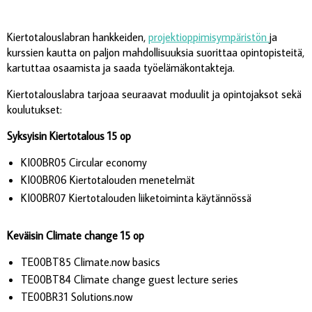
Kiertotalouslabran hankkeiden,
projektioppimisympäristön
ja
kurssien kautta on paljon mahdollisuuksia suorittaa opintopisteitä,
kartuttaa osaamista ja saada työelämäkontakteja.
Kiertotalouslabra tarjoaa seuraavat moduulit ja opintojaksot sekä
koulutukset:
Syksyisin Kiertotalous 15 op
KI00BR05 Circular economy
KI00BR06 Kiertotalouden menetelmät
KI00BR07 Kiertotalouden liiketoiminta käytännössä
Keväisin Climate change 15 op
TE00BT85 Climate.now basics
TE00BT84 Climate change guest lecture series
TE00BR31 Solutions.now