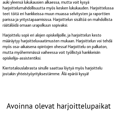
auki yleensä lukukausien alkaessa, mutta voit kysyä
harjoittelumahdollisuutta myös kesken lukukauden. Harjoittelussa
teet töitä eri hankkeissa muun muassa selvitysten ja raporttien
parissa ja yritystapaamisissa. Harjoittelun sisältöä on mahdollista
räätälöidä omaan urapolkuun sopivaksi.
Harjoittelu sopii eri alojen opiskelijoille, ja harjoittelun kesto
määräytyy harjoitteluvaatimusten mukaan. Harjoittelun voi tehdä
myös osa-aikaisena opintojen ohessa! Harjoittelu on palkaton,
mutta myöhemmässä vaiheessa voit työllistyä hankkeisiin
opiskelija-assistentiksi.
Kiertotalouslabrasta sinulle saattaa löytyä myös harjoittelu
jostakin yhteistyöyrityksestämme. Älä epäröi kysyä!
Avoinna olevat harjoittelupaikat