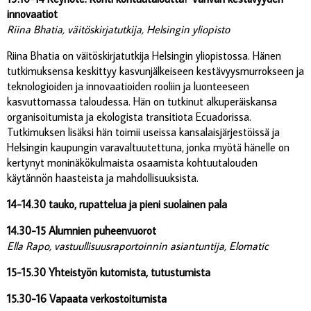
innovaatiot
Riina Bhatia, väitöskirjatutkija, Helsingin yliopisto
Riina Bhatia on väitöskirjatutkija Helsingin yliopistossa. Hänen
tutkimuksensa keskittyy kasvunjälkeiseen kestävyysmurrokseen ja
teknologioiden ja innovaatioiden rooliin ja luonteeseen
kasvuttomassa taloudessa. Hän on tutkinut alkuperäiskansa
organisoitumista ja ekologista transitiota Ecuadorissa.
Tutkimuksen lisäksi hän toimii useissa kansalaisjärjestöissä ja
Helsingin kaupungin varavaltuutettuna, jonka myötä hänelle on
kertynyt moninäkökulmaista osaamista kohtuutalouden
käytännön haasteista ja mahdollisuuksista.
14-14.30 tauko, rupattelua ja pieni suolainen pala
14.30-15 Alumnien puheenvuorot
Ella Rapo, vastuullisuusraportoinnin asiantuntija, Elomatic
15-15.30 Yhteistyön kutomista, tutustumista
15.30-16 Vapaata verkostoitumista