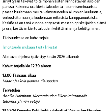
siirryttyään tekevät töitä monenlaisten kiinnostavien asioiden
parissa. Rakenna ura kiertotaloudesta -alumniseminaarissa
pääset kuulemaan meiltä valmistuneiden alumnien kuulumisia,
verkostoitumaan ja kuulemaan erilaisista kumppanuuksista.
Keskiössä on tänä vuonna erityisesti
master-opiskelijoiden
el
ämä
ja ura
, kestävän kiertotalouden kehittäminen ja kehittyminen.
Tilaisuudessa on kahvitarjoilu.
Ilmoittaudu mukaan tästä linkistä!
Alustava ohjelma (päivittyy kesän 2026 aikana):
Kahvit tarjolla klo 12.30 alkaen
13.00 Tilaisuus alkaa
Maarit Jaakola juontaa tilaisuuden
Tervetuloa
Annika Holmbom, Kiertotalouden liiketoimintamallit -
tutkimusryhmän vetäjä
13.10-14 Keynote: Kohti kohtuutaloutta? Vahvan kestävyyden